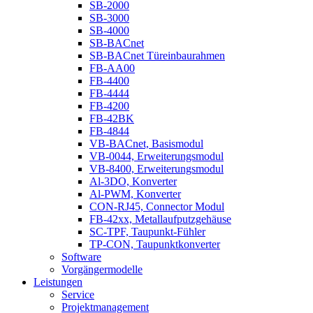
SB-2000
SB-3000
SB-4000
SB-BACnet
SB-BACnet Türeinbaurahmen
FB-AA00
FB-4400
FB-4444
FB-4200
FB-42BK
FB-4844
VB-BACnet, Basismodul
VB-0044, Erweiterungsmodul
VB-8400, Erweiterungsmodul
Al-3DO, Konverter
Al-PWM, Konverter
CON-RJ45, Connector Modul
FB-42xx, Metallaufputzgehäuse
SC-TPF, Taupunkt-Fühler
TP-CON, Taupunktkonverter
Software
Vorgängermodelle
Leistungen
Service
Projektmanagement