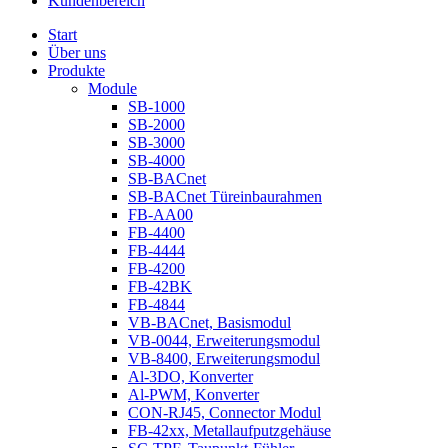
Kundenbereich
Start
Über uns
Produkte
Module
SB-1000
SB-2000
SB-3000
SB-4000
SB-BACnet
SB-BACnet Türeinbaurahmen
FB-AA00
FB-4400
FB-4444
FB-4200
FB-42BK
FB-4844
VB-BACnet, Basismodul
VB-0044, Erweiterungsmodul
VB-8400, Erweiterungsmodul
Al-3DO, Konverter
Al-PWM, Konverter
CON-RJ45, Connector Modul
FB-42xx, Metallaufputzgehäuse