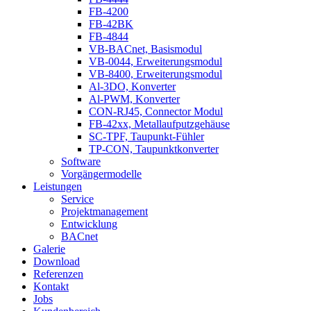
FB-4200
FB-42BK
FB-4844
VB-BACnet, Basismodul
VB-0044, Erweiterungsmodul
VB-8400, Erweiterungsmodul
Al-3DO, Konverter
Al-PWM, Konverter
CON-RJ45, Connector Modul
FB-42xx, Metallaufputzgehäuse
SC-TPF, Taupunkt-Fühler
TP-CON, Taupunktkonverter
Software
Vorgängermodelle
Leistungen
Service
Projektmanagement
Entwicklung
BACnet
Galerie
Download
Referenzen
Kontakt
Jobs