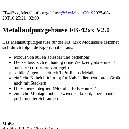
FB-42xx, Metallaufputzgehäuse
@SysMaster2019
2025-08-
20T16:25:21+02:00
Metallaufputzgehäuse FB-42xx V2.0
Das Metallaufputzgehäuse für die FB-42xx Modulserie zeichnet
sich durch folgende Eigenschaften aus:
Modul von außen ablesbar und bedienbar
Deckel lässt sich einhändig ohne Werkzeug abnehmen /
aufsetzen (trotzdem verriegelt)
stabile Zugentlast. durch T-Profil aus Metall
einfache Kabeleinführung für Kabel aller benötigten Größen,
auch mit Steckern
Hutschiene integriert (Modul + 10 Klemmen)
einfache Montage mittels zweier senkrecht, übereinander
positionierter Schrauben
Maße
B x H x T 120 x 180 x 62 mm